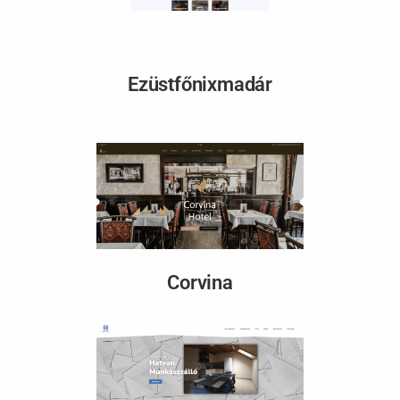
Ezüstfőnixmadár
Corvina