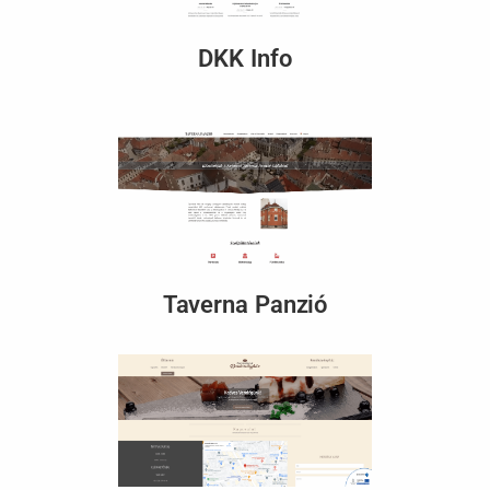
DKK Info
Taverna Panzió