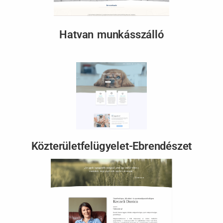
Hatvan munkásszálló
Közterületfelügyelet-Ebrendészet