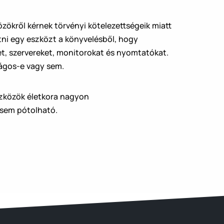
zökről kérnek törvényi kötelezettségeik miatt
tni egy eszközt a könyvelésből, hogy
et, szervereket, monitorokat és nyomtatókat.
ságos-e vagy sem.
eszközök életkora nagyon
z sem pótolható.