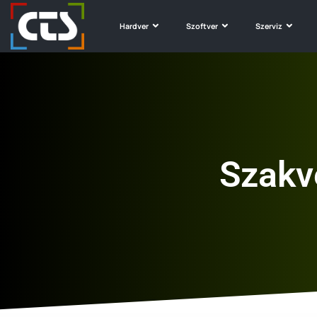
Hardver
Szoftver
Szerviz
Szakv