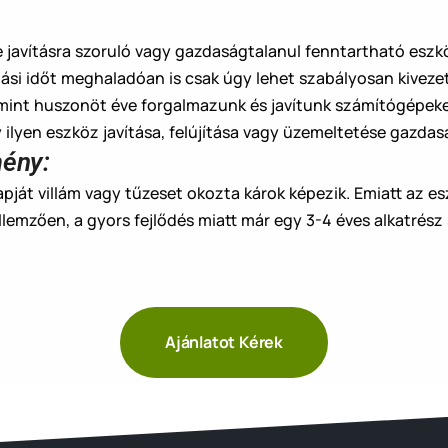
 javításra szoruló vagy gazdaságtalanul fenntartható eszkö
ulási időt meghaladóan is csak úgy lehet szabályosan kiveze
b mint huszonöt éve forgalmazunk és javítunk számítógépek
ilyen eszköz javítása, felújítása vagy üzemeltetése gazda
mény:
lapját villám vagy tűzeset okozta károk képezik. Emiatt az 
ellemzően, a gyors fejlődés miatt már egy 3-4 éves alkatrés
Ajánlatot Kérek