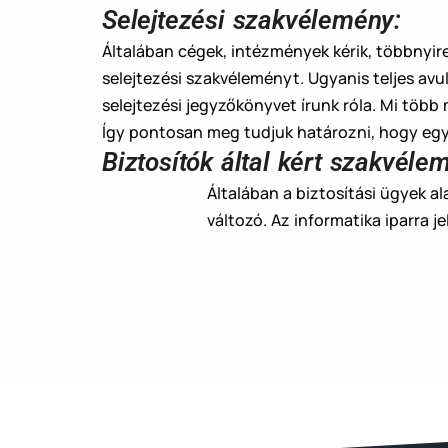
Selejtezési szakvélemény:
Általában cégek, intézmények kérik, többnyire
selejtezési szakvéleményt. Ugyanis teljes av
selejtezési jegyzőkönyvet írunk róla. Mi töb
Így pontosan meg tudjuk határozni, hogy egy 
Biztosítók által kért szakvéle
Általában a biztosítási ügyek a
változó. Az informatika iparra j