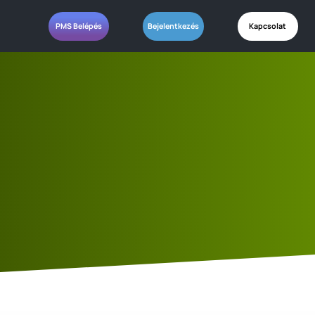
PMS Belépés
Bejelentkezés
Kapcsolat