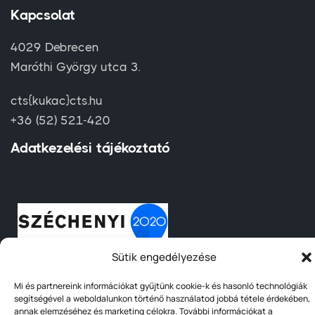
Kapcsolat
4029 Debrecen
Maróthi György utca 3.
cts{kukac}cts.hu
+36 (52) 521-420
Adatkezelési tájékoztató
Sütik engedélyezése
Mi és partnereink információkat gyűjtünk cookie-k és hasonló technológiák
segítségével a weboldalunkon történő használatod jobbá tétele érdekében,
annak elemzéséhez és marketing célokra. További információkat a