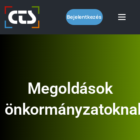
Bejelentkezés
Megoldások
önkormányzatokna